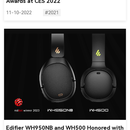
Awards at CES 2022
11-10-2022
#2021
Edifier WH950NB and WH500 Honored with