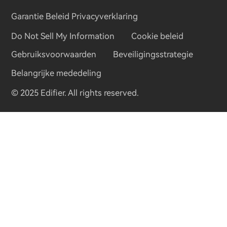
Pers
Garantie Beleid
Privacyverklaring
Do Not Sell My Information
Cookie beleid
Blogs
Gebruiksvoorwaarden
Beveiligingsstrategie
Belangrijke mededeling
© 2025 Edifier. All rights reserved.