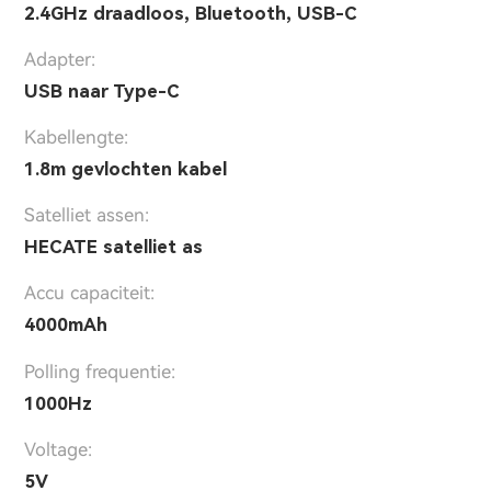
2.4GHz draadloos, Bluetooth, USB-C
Adapter:
USB naar Type-C
Kabellengte:
1.8m gevlochten kabel
Satelliet assen:
HECATE satelliet as
Accu capaciteit:
4000mAh
Polling frequentie:
1000Hz
Voltage:
5V