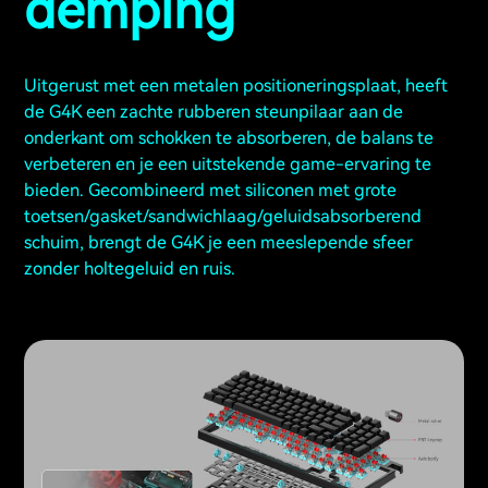
demping
Uitgerust met een metalen positioneringsplaat, heeft
de G4K een zachte rubberen steunpilaar aan de
onderkant om schokken te absorberen, de balans te
verbeteren en je een uitstekende game-ervaring te
bieden. Gecombineerd met siliconen met grote
toetsen/gasket/sandwichlaag/geluidsabsorberend
schuim, brengt de G4K je een meeslepende sfeer
zonder holtegeluid en ruis.