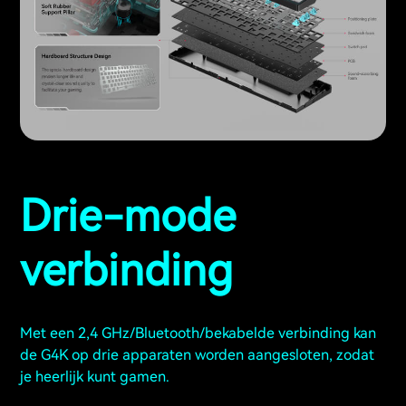
Drie-mode
verbinding
Met een 2,4 GHz/Bluetooth/bekabelde verbinding kan
de G4K op drie apparaten worden aangesloten, zodat
je heerlijk kunt gamen.