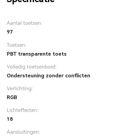
Aantal toetsen:
97
Toetsen:
PBT transparente toets
Volledig toetsenbord:
Ondersteuning zonder conflicten
Verlichting:
RGB
Lichteffecten:
18
Aansluitingen: