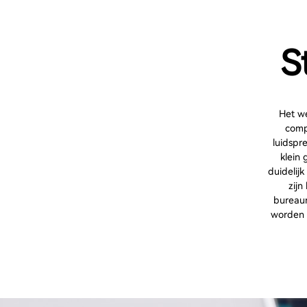
S
Het we
comp
luidspr
klein
duidelij
zijn
bureaur
worden 