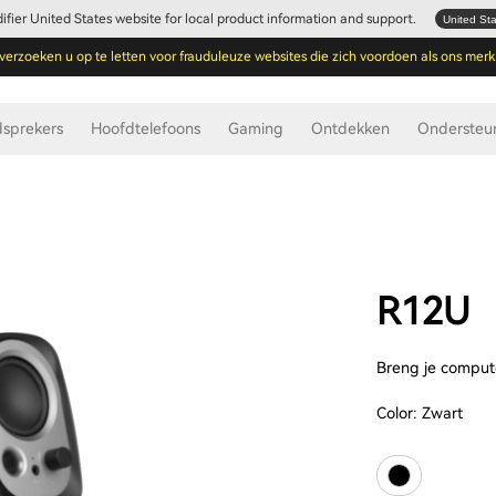
Edifier United States website for local product information and support.
United St
verzoeken u op te letten voor frauduleuze websites die zich voordoen als ons merk
dsprekers
Hoofdtelefoons
Gaming
Ontdekken
Ondersteu
R12U
Breng je comput
Color:
Zwart