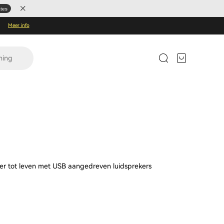
ates
Meer info
ning
er tot leven met USB aangedreven luidsprekers