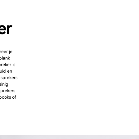
er
neer je
plank
reker is
uid en
dsprekers
einig
sprekers
books of