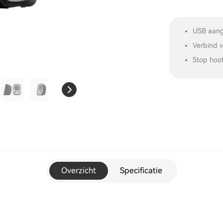
USB aang
Verbind 
Stop hoof
Overzicht
Specificatie