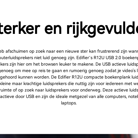
terker en rijkgevuld
b afschuimen op zoek naar een nieuwe ster kan frustrerend zijn wan
uterluidsprekers niet luid genoeg zijn. Edifier’s R12U USB 2.0 boeken
ekers zijn hier om het browsen leuker te makene. De USB actieve luidsp
 genoeg om mee op reis te gaan en rumoerig genoeg zodat je video's l
k gehoord kunnen worden. De Edifier R12U compacte boekenplank lui
 kleine maar krachtige luidsprekers die nuttig zijn voor iedereen met w
uimte of op zoek naar luidsprekers voor onderweg. Deze actieve luid
actieve door USB en zijn de ideale metgezel van alle computers, note
laptops.