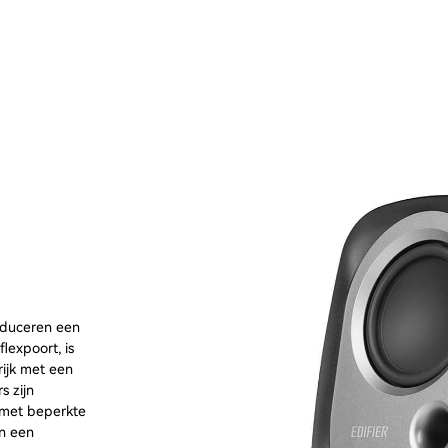
oduceren een
lexpoort, is
rijk met een
s zijn
 met beperkte
en een