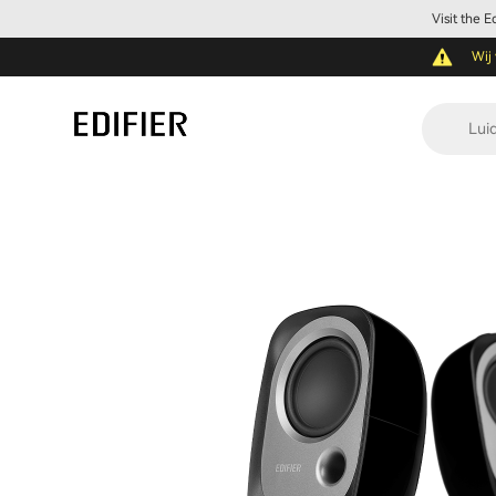
Visit the 
Wij 
Lui