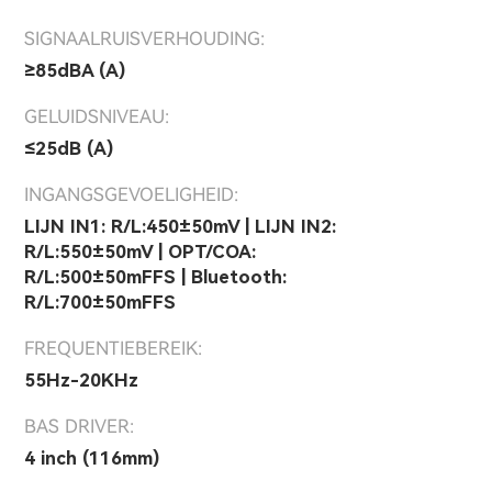
SIGNAALRUISVERHOUDING:
≥85dBA (A)
GELUIDSNIVEAU:
≤25dB (A)
INGANGSGEVOELIGHEID:
LIJN IN1: R/L:450±50mV | LIJN IN2:
R/L:550±50mV | OPT/COA:
R/L:500±50mFFS | Bluetooth:
R/L:700±50mFFS
FREQUENTIEBEREIK:
55Hz-20KHz
BAS DRIVER:
4 inch (116mm)