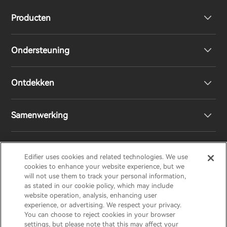
Producten
Ondersteuning
Volledig draadloze oordopjes
Ontdekken
Over-Ear & On-Ear hoofdtelefoon
Product ondersteuning
Samenwerking
Boekenplank luidsprekers
EU-conformiteitsverklaring
Ontwerpprijs
Draadloze luidsprekers
Neem contact met ons op
Sociale verantwoordelijkheden
Regionale distributeurs
Edifier uses cookies and related technologies. We use
EDIFIER
AIRPULSE
STAX
HECATE
cookies to enhance your website experience, but we
will not use them to track your personal information,
as stated in our cookie policy, which may include
Ons verhaal
Word distributeur
website operation, analysis, enhancing user
Netherlands / Nederlands
experience, or advertising. We respect your privacy.
You can choose to reject cookies in your browser
Pers
settings, but please note that this may affect your